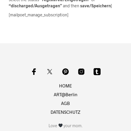
“discharged/Ausgetragen”
and then
save/Speichern
]
[mailpoet_manage_subscription]
HOME
ART@Berlin
AGB
DATENSCHUTZ
Love
your mom.