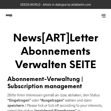
DEEDS.WORLD - Artists in dialogue by artatberlin.com
News[ART]letter
Abonnements
Verwalten SEITE
Abonnement-Verwaltung |
Subscription management
[Bitte Ihren Interessen gemäß an- bzw. abhaken, den Status
“Eingetragen”
oder
“Ausgetragen”
wählen und dann
speichern
/
Please tick or tick off according to your interests,
select the status
“registered/Eingetragen”
or